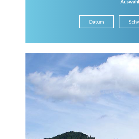
Auswahl
Datum
Schw
Im Tourenarchiv suchen
Land:
Region:
Gebirge: