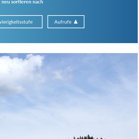
 neu sortieren nach
ierigkeitsstufe
Aufrufe
Art der Tour:
Schwierigkeitsgrad:
von
bis
Kondition (Tourdauer):