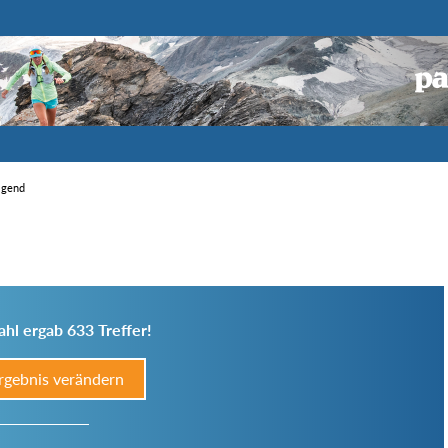
eigend
hl ergab 633 Treffer!
rgebnis verändern