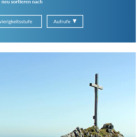
 neu sortieren nach
ierigkeitsstufe
Aufrufe
Art der Tour:
Schwierigkeitsgrad:
von
bis
Kondition (Tourdauer):