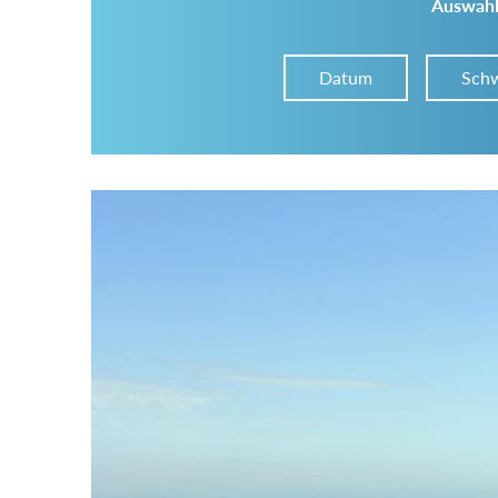
Auswahl
Datum
Schw
Im Tourenarchiv suchen
Land:
Region:
Gebirge: