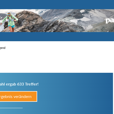
igend
hl ergab 633 Treffer!
rgebnis verändern