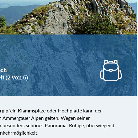
von
bis
ech
it (2 von 6)
argipfeln Klammspitze oder Hochplatte kann der
en Ammergauer Alpen gelten. Wegen seiner
in besonders schönes Panorama. Ruhige, überwiegend
nkehrmöglichkeit.