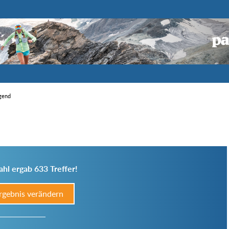
igend
hl ergab 633 Treffer!
rgebnis verändern