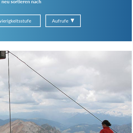
 neu sortieren nach
ierigkeitsstufe
Aufrufe
Art der Tour:
Schwierigkeitsgrad:
von
bis
Kondition (Tourdauer):