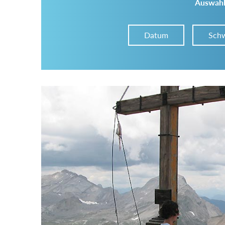
Auswahl
Datum
Schw
Im Tourenarchiv suchen
Land:
Region:
Gebirge: