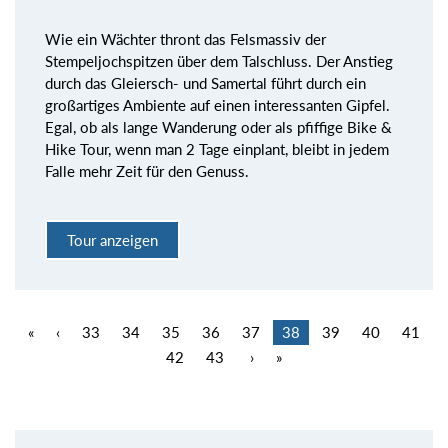
Wie ein Wächter thront das Felsmassiv der
Stempeljochspitzen über dem Talschluss. Der Anstieg
durch das Gleiersch- und Samertal führt durch ein
großartiges Ambiente auf einen interessanten Gipfel.
Egal, ob als lange Wanderung oder als pfiffige Bike &
Hike Tour, wenn man 2 Tage einplant, bleibt in jedem
Falle mehr Zeit für den Genuss.
Tour anzeigen
«
‹
33
34
35
36
37
38
39
40
41
42
43
›
»