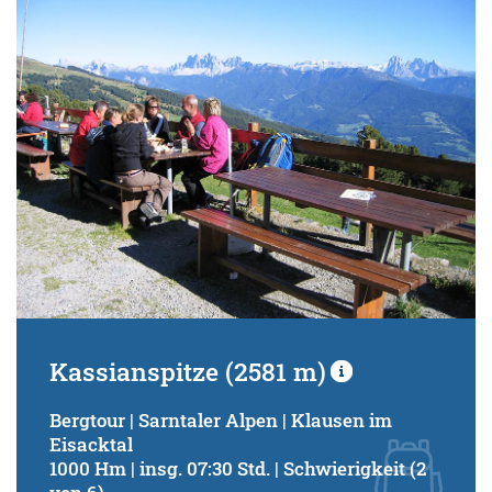
Schwierigkeitsgrad:
von
bis
Kondition (Tourdauer):
von
bis
Suchbegriff:
Kassianspitze (2581 m)
Bergtour | Sarntaler Alpen | Klausen im
Eisacktal
1000 Hm | insg. 07:30 Std. | Schwierigkeit (2