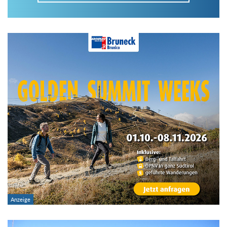
Im Tourenarchiv suchen
Land:
Region:
Gebirge:
Art der Tour: