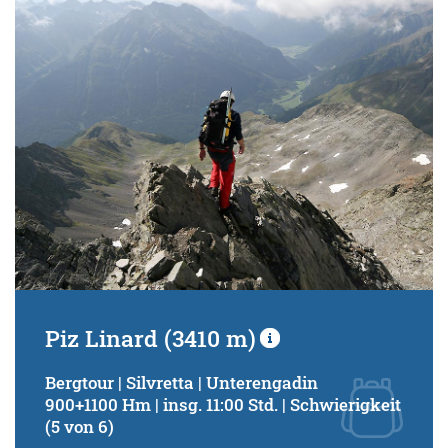
Schwierigkeitsgrad:
von
bis
Kondition (Tourdauer):
von
bis
Suchbegriff:
Piz Linard (3410 m)
Bergtour | Silvretta | Unterengadin
900+1100 Hm | insg. 11:00 Std. | Schwierigkeit
(5 von 6)