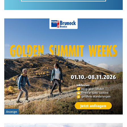
Im Tourenarchiv suchen
Land:
Region:
Gebirge:
Art der Tour: