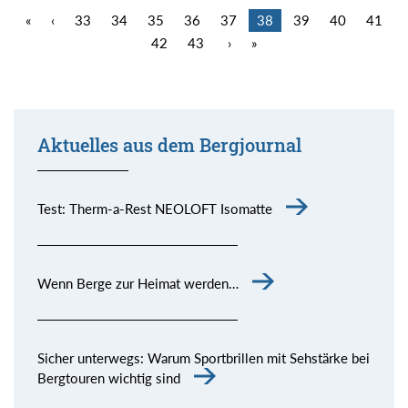
«
‹
33
34
35
36
37
38
39
40
41
42
43
›
»
Aktuelles aus dem Bergjournal
Test: Therm-a-Rest NEOLOFT Isomatte
Wenn Berge zur Heimat werden…
Sicher unterwegs: Warum Sportbrillen mit Sehstärke bei
Bergtouren wichtig sind