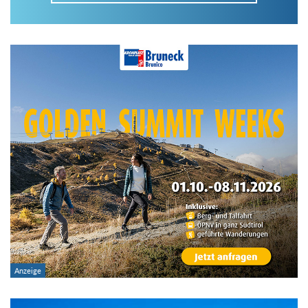
Im Tourenarchiv suchen
Land:
Region:
Gebirge:
Art der Tour: