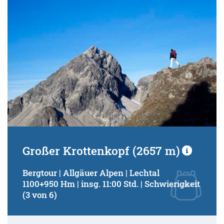
Schwierigkeitsgrad:
von
bis
Kondition (Tourdauer):
von
bis
Suchbegriff:
Großer Krottenkopf (2657 m)
Bergtour | Allgäuer Alpen | Lechtal
1100+950 Hm | insg. 11:00 Std. | Schwierigkeit
(3 von 6)