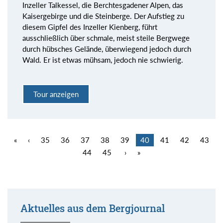
Inzeller Talkessel, die Berchtesgadener Alpen, das
Kaisergebirge und die Steinberge. Der Aufstieg zu
diesem Gipfel des Inzeller Kienberg, führt
ausschließlich über schmale, meist steile Bergwege
durch hübsches Gelände, überwiegend jedoch durch
Wald. Er ist etwas mühsam, jedoch nie schwierig.
Tour anzeigen
«
‹
35
36
37
38
39
40
41
42
43
44
45
›
»
Aktuelles aus dem Bergjournal