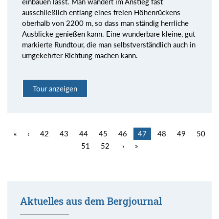
einbauen lässt. Man wandert im Anstieg fast
ausschließlich entlang eines freien Höhenrückens
oberhalb von 2200 m, so dass man ständig herrliche
Ausblicke genießen kann. Eine wunderbare kleine, gut
markierte Rundtour, die man selbstverständlich auch in
umgekehrter Richtung machen kann.
Tour anzeigen
«
‹
42
43
44
45
46
47
48
49
50
51
52
›
»
Aktuelles aus dem Bergjournal