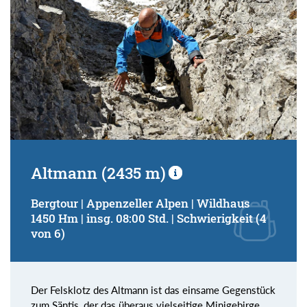
Altmann (2435 m)
Bergtour | Appenzeller Alpen | Wildhaus
1450 Hm | insg. 08:00 Std. | Schwierigkeit (4
von 6)
Der Felsklotz des Altmann ist das einsame Gegenstück
zum Säntis, der das überaus vielseitige Minigebirge