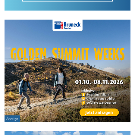
Im Tourenarchiv suchen
Land:
Region:
Gebirge:
Art der Tour: