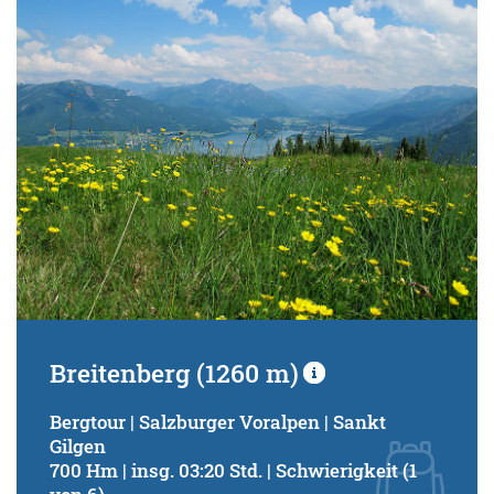
Schwierigkeitsgrad:
von
bis
Kondition (Tourdauer):
von
bis
Suchbegriff:
Breitenberg (1260 m)
Bergtour | Salzburger Voralpen | Sankt
Gilgen
700 Hm | insg. 03:20 Std. | Schwierigkeit (1