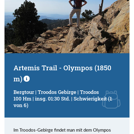
Artemis Trail - Olympos (1850
m)
Bergtour | Troodos Gebirge | Troodos
100 Hm | insg. 01:30 Std. | Schwierigkeit (1
von 6)
Im Troodos-Gebirge findet man mit dem Olympos