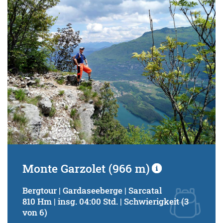
Schwierigkeitsgrad:
von
bis
Kondition (Tourdauer):
von
bis
Suchbegriff:
Monte Garzolet (966 m)
Bergtour | Gardaseeberge | Sarcatal
810 Hm | insg. 04:00 Std. | Schwierigkeit (3
von 6)