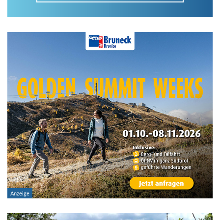
Im Tourenarchiv suchen
Land:
Region:
Gebirge:
Art der Tour: