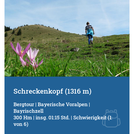
Schreckenkopf (1316 m)
Bergtour | Bayerische Voralpen |
Bayrischzell
300 Hm | insg. 01:15 Std. | Schwierigkeit (1
von 6)