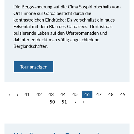
Die Bergwanderung auf die Cima Sospiri oberhalb vom
Ort Limone sul Garda besticht durch die
kontrastreichen Eindrücke: Da verschmilzt ein raues
Felsental mit dem Blau des Gardasees. Dort ist das
pulsierende Leben auf den Uferpromenaden und
dahinter entdeckt man völlig abgeschiedene
Berglandschaften.
Tour anzeigen
«
‹
41
42
43
44
45
46
47
48
49
50
51
›
»