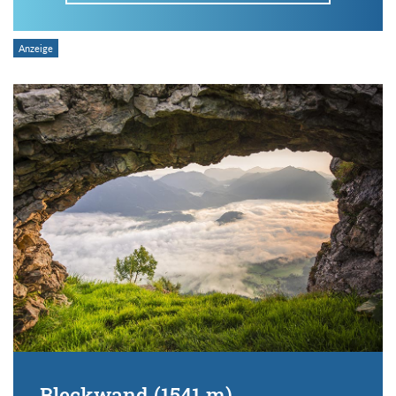
Im Tourenarchiv suchen
Land:
Region:
Gebirge:
Art der Tour:
Bleckwand (1541 m)