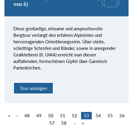
von 6)
Diese großartige, einsame und anspruchsvolle
Bergtour verlangt den erfahren Alpinisten und
hervorragenden Orientierungssinn. Über steile,
schottrige Schrofen und Bänder, sowie in anregender
Gratkletterei (II. UIAA) erreicht man diesen
auffallenden, formschönen Gipfel über Garmisch
Partenkirchen.
Tour anzeigen
«
‹
48
49
50
51
52
53
54
55
56
57
58
›
»