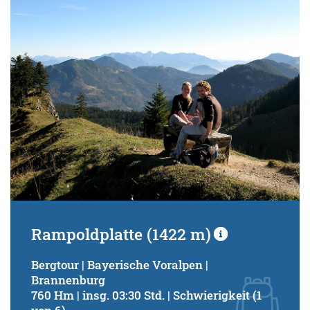
Schwierigkeitsgrad:
von
bis
Kondition (Tourdauer):
von
bis
Suchbegriff:
Rampoldplatte (1422 m)
Bergtour | Bayerische Voralpen |
Brannenburg
760 Hm | insg. 03:30 Std. | Schwierigkeit (1