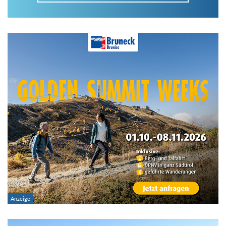
Im Tourenarchiv suchen
Land:
Region:
Gebirge:
Art der Tour: