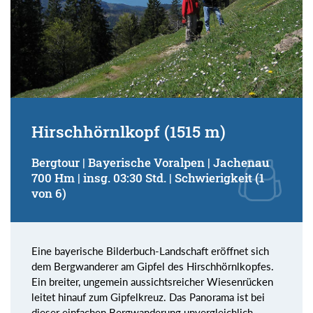
Hirschhörnlkopf (1515 m)
Bergtour | Bayerische Voralpen | Jachenau
700 Hm | insg. 03:30 Std. | Schwierigkeit (1
von 6)
Eine bayerische Bilderbuch-Landschaft eröffnet sich
dem Bergwanderer am Gipfel des Hirschhörnlkopfes.
Ein breiter, ungemein aussichtsreicher Wiesenrücken
leitet hinauf zum Gipfelkreuz. Das Panorama ist bei
dieser einfachen Bergwanderung unvergleichlich