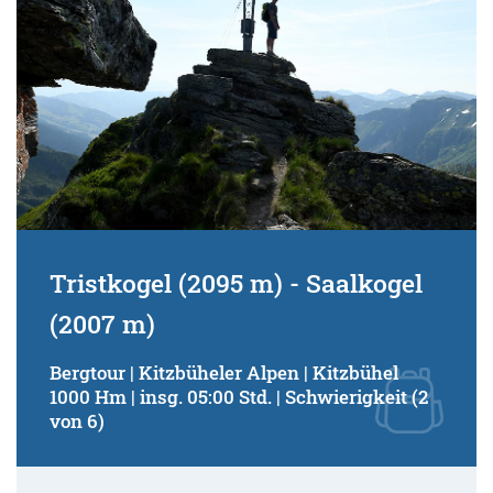
Tristkogel (2095 m) - Saalkogel
(2007 m)
Bergtour | Kitzbüheler Alpen | Kitzbühel
1000 Hm | insg. 05:00 Std. | Schwierigkeit (2
von 6)