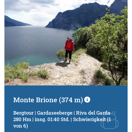
Schwierigkeitsgrad:
von
bis
Kondition (Tourdauer):
von
bis
Suchbegriff:
Monte Brione (374 m)
Bergtour | Gardaseeberge | Riva del Garda
280 Hm | insg. 01:40 Std. | Schwierigkeit (1
von 6)