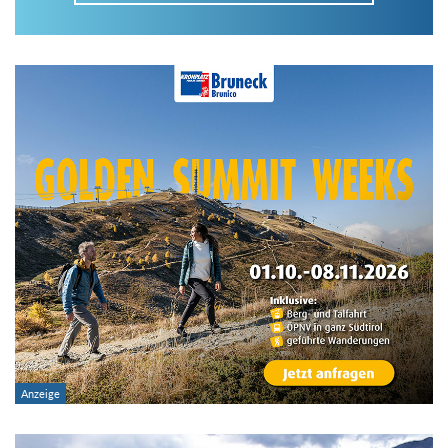
Im Tourenarchiv suchen
Land:
Region:
Gebirge:
Art der Tour: