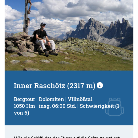
Inner Raschötz (2317 m)
Bergtour | Dolomiten | Villnößtal
1050 Hm | insg. 06:00 Std. | Schwierigkeit (1
von 6)