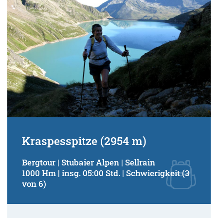
Kraspesspitze (2954 m)
Bergtour | Stubaier Alpen | Sellrain
1000 Hm | insg. 05:00 Std. | Schwierigkeit (3
von 6)