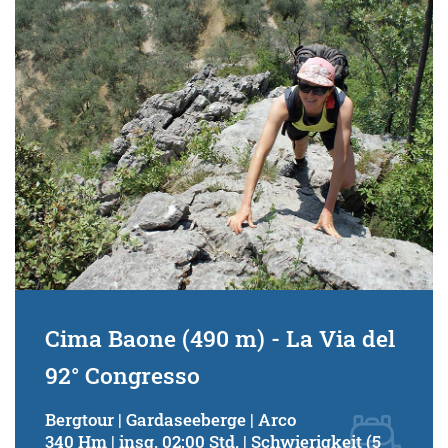
Schwierigkeitsgrad:
von
bis
Kondition (Tourdauer):
von
bis
Suchbegriff:
Cima Baone (490 m) - La Via del
92° Congresso
Bergtour | Gardaseeberge | Arco
340 Hm | insg. 02:00 Std. | Schwierigkeit (5