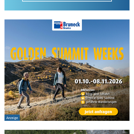
Im Tourenarchiv suchen
Land:
Region:
Gebirge:
Art der Tour: