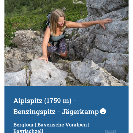
Schwierigkeitsgrad:
von
bis
Kondition (Tourdauer):
von
bis
Suchbegriff:
Aiplspitz (1759 m) -
Benzingspitz - Jägerkamp
Bergtour | Bayerische Voralpen |
Bayrischzell