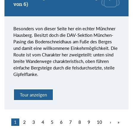
von 6)
Besonders von dieser Seite her ein echter Münchner
Hausberg. Besitzt doch die DAV-Sektion München-
Pasing das Bodenschneidhaus am Fuße des Berges
und damit eine willkommene Einkehrmöglichkeit. Die
Route ist vom Charakter her zweigeteilt: unten sind
breite Wanderwege charakteristisch, oben führen
einfache Bergsteige durch die felsdurchsetzte, steile
Gipfelflanke.
Tour anzeigen
1
2
3
4
5
6
7
8
9
10
›
»