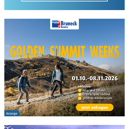
Im Tourenarchiv suchen
Land:
Region:
Gebirge:
Art der Tour: