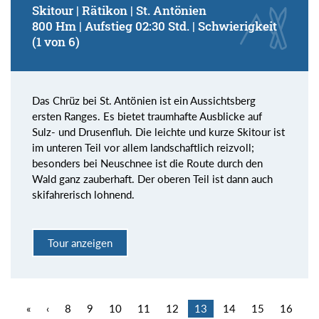
Skitour | Rätikon | St. Antönien
800 Hm | Aufstieg 02:30 Std. | Schwierigkeit
(1 von 6)
Das Chrüz bei St. Antönien ist ein Aussichtsberg
ersten Ranges. Es bietet traumhafte Ausblicke auf
Sulz- und Drusenfluh. Die leichte und kurze Skitour ist
im unteren Teil vor allem landschaftlich reizvoll;
besonders bei Neuschnee ist die Route durch den
Wald ganz zauberhaft. Der oberen Teil ist dann auch
skifahrerisch lohnend.
Tour anzeigen
«
‹
8
9
10
11
12
13
14
15
16