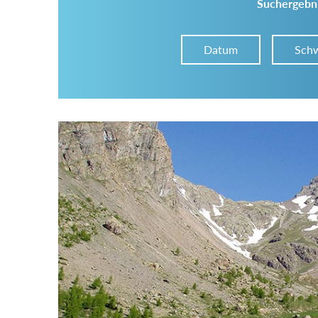
Suchergebni
Datum
Schw
Im Tourenarchiv suchen
Land:
Region:
Gebirge: