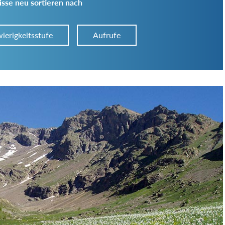
sse neu sortieren nach
ierigkeitsstufe
Aufrufe
Art der Tour:
Schwierigkeitsgrad:
von
bis
Kondition (Tourdauer):