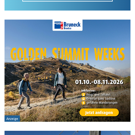
Im Tourenarchiv suchen
Land:
Region:
Gebirge:
Art der Tour: