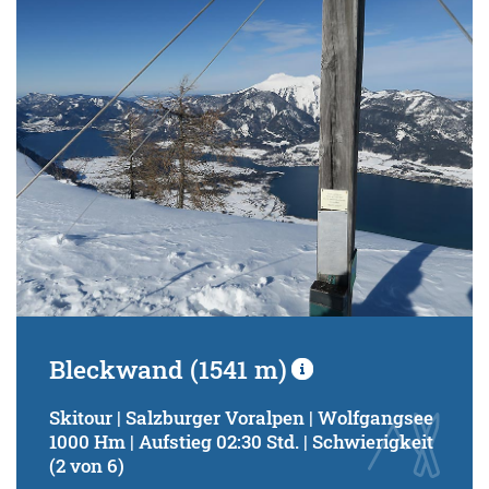
Schwierigkeitsgrad:
von
bis
Kondition (Tourdauer):
von
bis
Suchbegriff:
Bleckwand (1541 m)
Skitour | Salzburger Voralpen | Wolfgangsee
1000 Hm | Aufstieg 02:30 Std. | Schwierigkeit
(2 von 6)