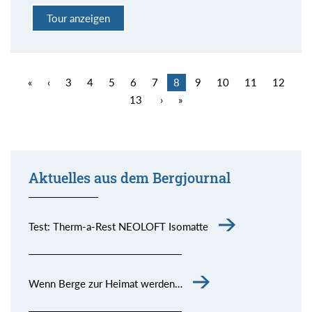
Tour anzeigen
«
‹
3
4
5
6
7
8
9
10
11
12
13
›
»
Aktuelles aus dem Bergjournal
Test: Therm-a-Rest NEOLOFT Isomatte
Wenn Berge zur Heimat werden…