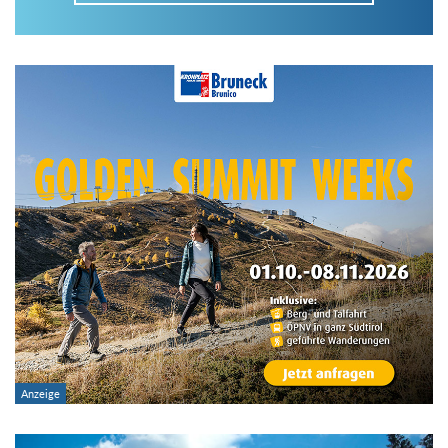
Im Tourenarchiv suchen
Land:
Region:
Gebirge:
Art der Tour: