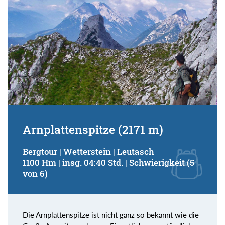
Arnplattenspitze (2171 m)
Bergtour | Wetterstein | Leutasch
1100 Hm | insg. 04:40 Std. | Schwierigkeit (5
von 6)
Die Arnplattenspitze ist nicht ganz so bekannt wie die