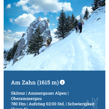
Schwierigkeitsgrad:
von
bis
Kondition (Tourdauer):
von
bis
Suchbegriff:
Am Zahn (1615 m)
Skitour | Ammergauer Alpen |
Oberammergau
780 Hm | Aufstieg 02:00 Std. | Schwierigkeit