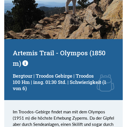
Artemis Trail - Olympos (1850
m)
Bergtour | Troodos Gebirge | Troodos
100 Hm | insg. 01:30 Std. | Schwierigkeit (1
von 6)
Im Troodos-Gebirge findet man mit dem Olympos
(1951 m) die höchste Erhebung Zyperns. Da der Gipfel
aber durch Sendeanlagen, einen Skilift und sogar durch