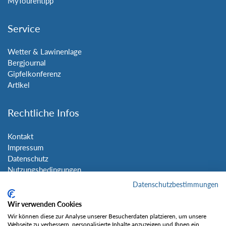
MyTourentipp
Service
Wetter & Lawinenlage
Bergjournal
Gipfelkonferenz
Artikel
Rechtliche Infos
Kontakt
Impressum
Datenschutz
Nutzungsbedingungen
Sitemap
Datenschutzbestimmungen
Wir verwenden Cookies
Social Media
Wir können diese zur Analyse unserer Besucherdaten platzieren, um unsere
Webseite zu verbessern, personalisierte Inhalte anzuzeigen und Ihnen ein