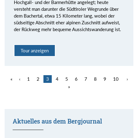
Hochgall- und der Barmerhütte angelegt; heute
versteht man darunter die Südtiroler Wegrunde über
dem Bachertal, etwa 15 Kilometer lang, wobei der
südseitige Abschnitt eher alpinen Zuschnitt aufweist,
der Rückweg mehr bequeme Aussichtswanderung ist.
Tour anzeigen
«
‹
1
2
3
4
5
6
7
8
9
10
›
»
Aktuelles aus dem Bergjournal