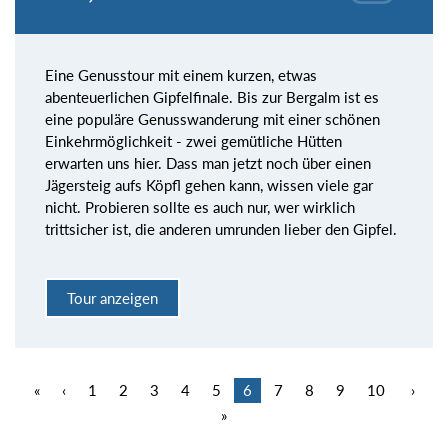
Eine Genusstour mit einem kurzen, etwas
abenteuerlichen Gipfelfinale. Bis zur Bergalm ist es
eine populäre Genusswanderung mit einer schönen
Einkehrmöglichkeit - zwei gemütliche Hütten
erwarten uns hier. Dass man jetzt noch über einen
Jägersteig aufs Köpfl gehen kann, wissen viele gar
nicht. Probieren sollte es auch nur, wer wirklich
trittsicher ist, die anderen umrunden lieber den Gipfel.
Tour anzeigen
«
‹
1
2
3
4
5
6
7
8
9
10
›
»