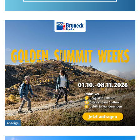
Im Tourenarchiv suchen
Land:
Region:
Gebirge:
Art der Tour: