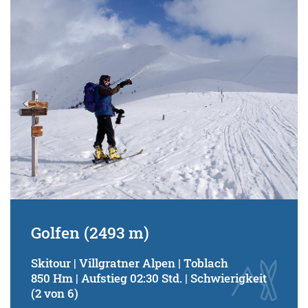
Schwierigkeitsgrad:
von
bis
Kondition (Tourdauer):
von
bis
Suchbegriff:
Golfen (2493 m)
Skitour | Villgratner Alpen | Toblach
850 Hm | Aufstieg 02:30 Std. | Schwierigkeit
(2 von 6)