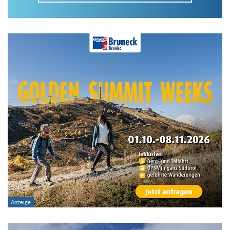
Im Tourenarchiv suchen
Land:
Region:
Gebirge:
Art der Tour: