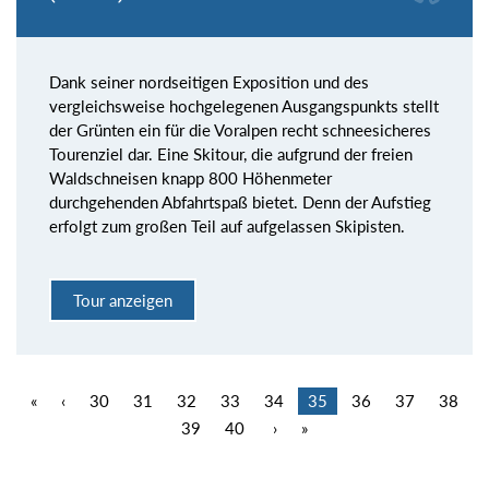
Dank seiner nordseitigen Exposition und des
vergleichsweise hochgelegenen Ausgangspunkts stellt
der Grünten ein für die Voralpen recht schneesicheres
Tourenziel dar. Eine Skitour, die aufgrund der freien
Waldschneisen knapp 800 Höhenmeter
durchgehenden Abfahrtspaß bietet. Denn der Aufstieg
erfolgt zum großen Teil auf aufgelassen Skipisten.
Tour anzeigen
«
‹
30
31
32
33
34
35
36
37
38
39
40
›
»