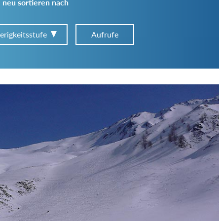
 neu sortieren nach
erigkeitsstufe
Aufrufe
Art der Tour:
Schwierigkeitsgrad:
von
bis
Kondition (Tourdauer):