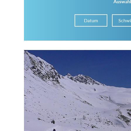
Auswahl
Datum
Schwi
Im Tourenarchiv suchen
Land:
Region:
Gebirge: