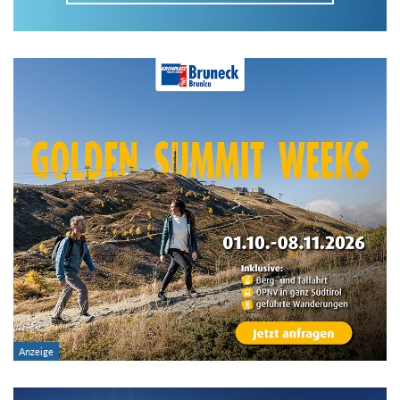
Im Tourenarchiv suchen
Land:
Region:
Gebirge:
Art der Tour: