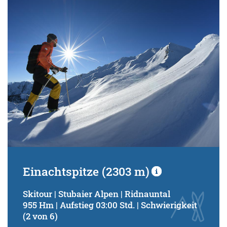
Schwierigkeitsgrad:
von
bis
Kondition (Tourdauer):
von
bis
Suchbegriff:
Einachtspitze (2303 m)
Skitour | Stubaier Alpen | Ridnauntal
955 Hm | Aufstieg 03:00 Std. | Schwierigkeit
(2 von 6)