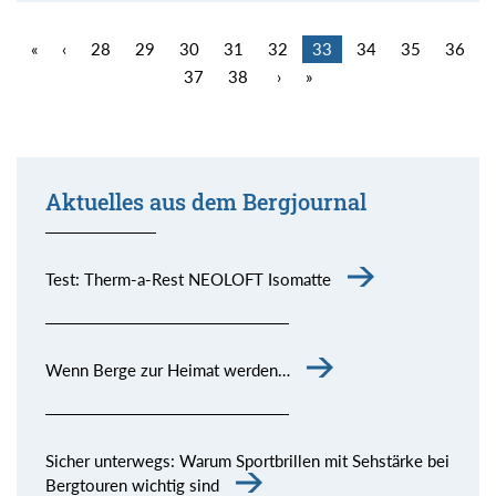
«
‹
28
29
30
31
32
33
34
35
36
37
38
›
»
Aktuelles aus dem Bergjournal
Test: Therm-a-Rest NEOLOFT Isomatte
Wenn Berge zur Heimat werden…
Sicher unterwegs: Warum Sportbrillen mit Sehstärke bei
Bergtouren wichtig sind