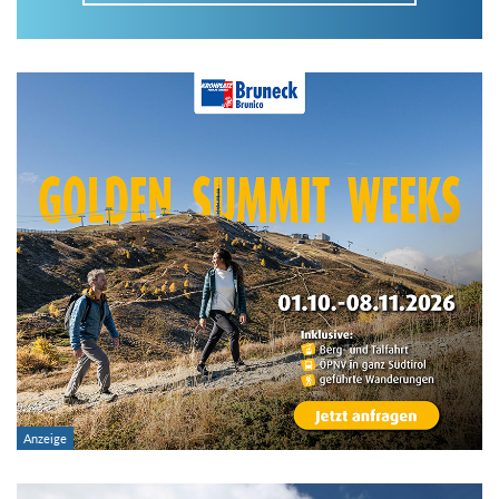
Im Tourenarchiv suchen
Land:
Region:
Gebirge:
Art der Tour: