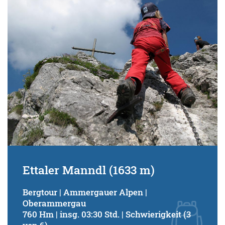
Schwierigkeitsgrad:
von
bis
Kondition (Tourdauer):
von
bis
Suchbegriff:
Ettaler Manndl (1633 m)
Bergtour | Ammergauer Alpen |
Oberammergau
760 Hm | insg. 03:30 Std. | Schwierigkeit (3