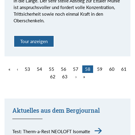
in die Länge. Der sehr steile Abstieg zur Ettaler Mühle
ist anspruchsvoller und fordert volle Konzentration,
Trittsicherheit sowie noch einmal Kraft in den
Oberschenkeln.
Tour anzeigen
«
‹
53
54
55
56
57
58
59
60
61
62
63
›
»
Aktuelles aus dem Bergjournal
Test: Therm-a-Rest NEOLOFT Isomatte