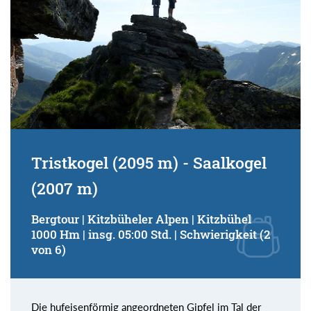
Tristkogel (2095 m) - Saalkogel
(2007 m)
Bergtour | Kitzbüheler Alpen | Kitzbühel
1000 Hm | insg. 05:00 Std. | Schwierigkeit (2
von 6)
Die hufeisenförmig angeordneten Gipfel im Tal der