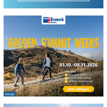
Im Tourenarchiv suchen
Land:
Region:
Gebirge:
Art der Tour: