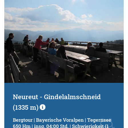
Schwierigkeitsgrad:
von
bis
Kondition (Tourdauer):
von
bis
Suchbegriff:
Neureut - Gindelalmschneid
(1335 m)
Bergtour | Bayerische Voralpen | Tegernsee
650 Hm | insg. 04:00 Std. | Schwierigkeit (1