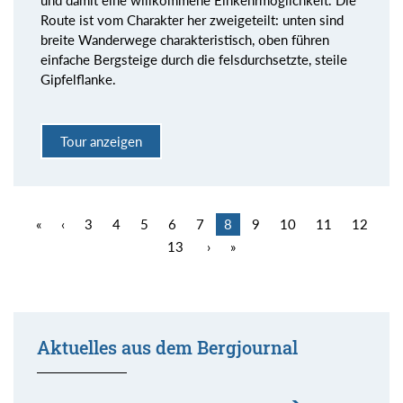
und damit eine willkommene Einkehrmöglichkeit. Die
Route ist vom Charakter her zweigeteilt: unten sind
breite Wanderwege charakteristisch, oben führen
einfache Bergsteige durch die felsdurchsetzte, steile
Gipfelflanke.
Tour anzeigen
«
‹
3
4
5
6
7
8
9
10
11
12
13
›
»
Aktuelles aus dem Bergjournal