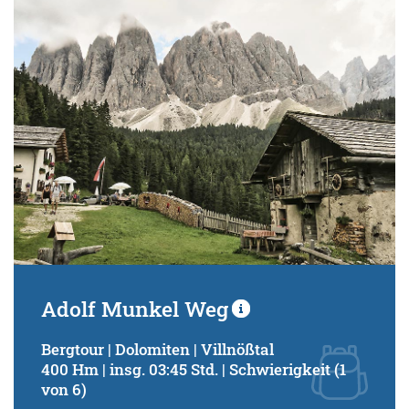
Schwierigkeitsgrad:
von
bis
Kondition (Tourdauer):
von
bis
Suchbegriff:
Adolf Munkel Weg
Bergtour | Dolomiten | Villnößtal
400 Hm | insg. 03:45 Std. | Schwierigkeit (1
von 6)