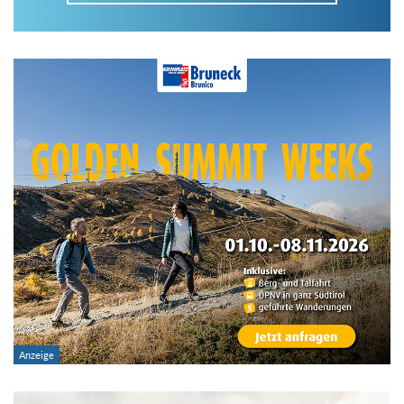
Im Tourenarchiv suchen
Land:
Region:
Gebirge:
Art der Tour: