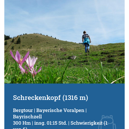
Schwierigkeitsgrad:
von
bis
Kondition (Tourdauer):
von
bis
Suchbegriff:
Schreckenkopf (1316 m)
Bergtour | Bayerische Voralpen |
Bayrischzell
300 Hm | insg. 01:15 Std. | Schwierigkeit (1