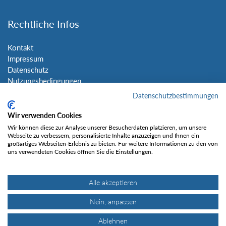
Rechtliche Infos
Kontakt
Impressum
Datenschutz
Nutzungsbedingungen
Sitemap
Datenschutzbestimmungen
Wir verwenden Cookies
Social Media
Wir können diese zur Analyse unserer Besucherdaten platzieren, um unsere
Webseite zu verbessern, personalisierte Inhalte anzuzeigen und Ihnen ein
großartiges Webseiten-Erlebnis zu bieten. Für weitere Informationen zu den von
uns verwendeten Cookies öffnen Sie die Einstellungen.
Alle akzeptieren
Gefällt mir
Nein, anpassen
Ablehnen
© Tourentipp.com 2025