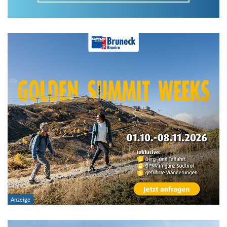
Im Tourenarchiv suchen
Land:
Region:
Gebirge:
Art der Tour: