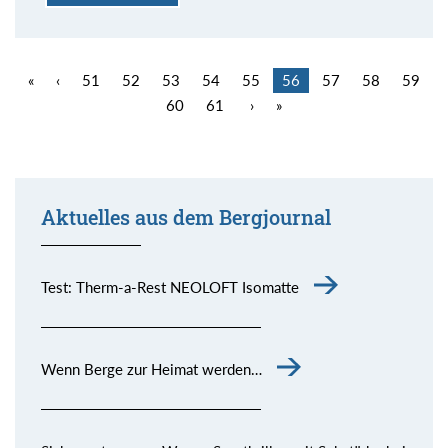
«
‹
51
52
53
54
55
56
57
58
59
60
61
›
»
Aktuelles aus dem Bergjournal
Test: Therm-a-Rest NEOLOFT Isomatte
Wenn Berge zur Heimat werden…