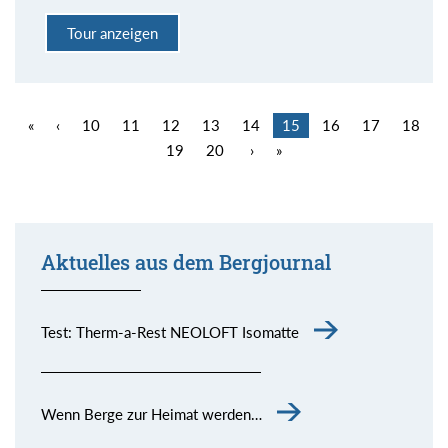
Tour anzeigen
«
‹
10
11
12
13
14
15
16
17
18
19
20
›
»
Aktuelles aus dem Bergjournal
Test: Therm-a-Rest NEOLOFT Isomatte
Wenn Berge zur Heimat werden…