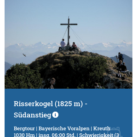
Schwierigkeitsgrad:
von
bis
Kondition (Tourdauer):
von
bis
Suchbegriff:
Risserkogel (1825 m) -
Südanstieg
Bergtour | Bayerische Voralpen | Kreuth
1030 Hm | insg. 06:00 Std. | Schwierigkeit (3