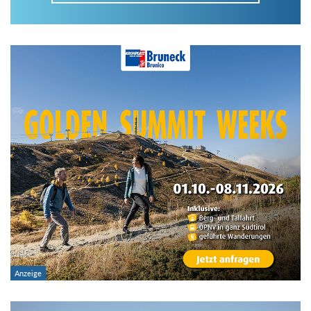
Im Tourenarchiv suchen
Land:
Region:
Gebirge:
Art der Tour: