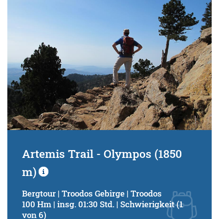
Artemis Trail - Olympos (1850
m)
Bergtour | Troodos Gebirge | Troodos
100 Hm | insg. 01:30 Std. | Schwierigkeit (1
von 6)