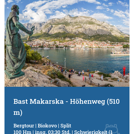
Schwierigkeitsgrad:
von
bis
Kondition (Tourdauer):
von
bis
Suchbegriff:
Bast Makarska - Höhenweg (510
m)
Bergtour | Biokovo | Split
100 Hm | insg. 03:30 Std. | Schwierigkeit (1