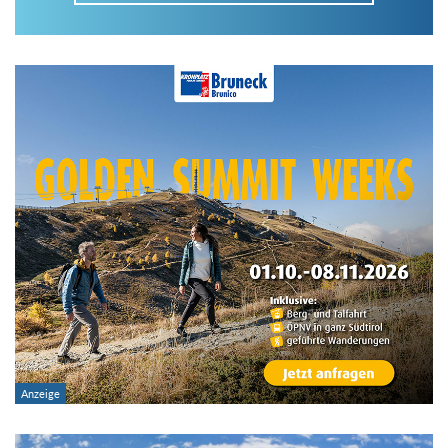
Im Tourenarchiv suchen
Land:
Region:
Gebirge:
Art der Tour: