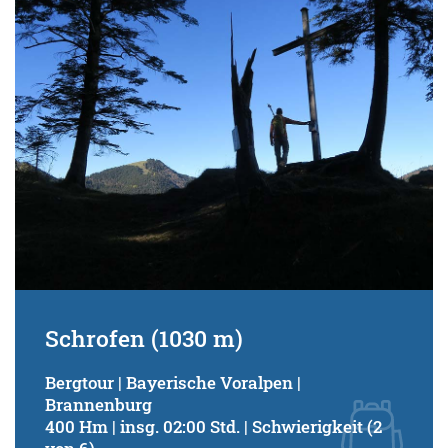
Schwierigkeitsgrad:
von
bis
Kondition (Tourdauer):
von
bis
Suchbegriff:
Schrofen (1030 m)
Bergtour | Bayerische Voralpen |
Brannenburg
400 Hm | insg. 02:00 Std. | Schwierigkeit (2