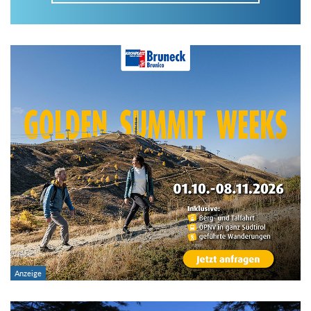
Im Tourenarchiv suchen
Land:
Region:
Gebirge:
Art der Tour: