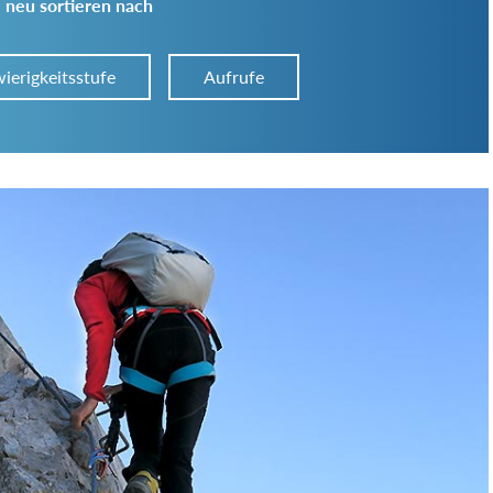
 neu sortieren nach
ierigkeitsstufe
Aufrufe
Art der Tour:
Schwierigkeitsgrad:
von
bis
Kondition (Tourdauer):