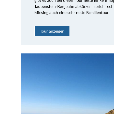
gibt es auch bei dieser Tour nette Einkehrm
Taubenstein-Bergbahn abkürzen, sprich recht 
Miesing auch eine sehr nette Familientour.
Tour anzeigen