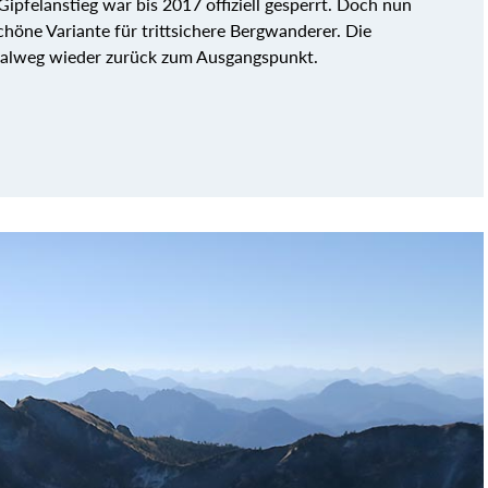
Gipfelanstieg war bis 2017 offiziell gesperrt. Doch nun
höne Variante für trittsichere Bergwanderer. Die
malweg wieder zurück zum Ausgangspunkt.