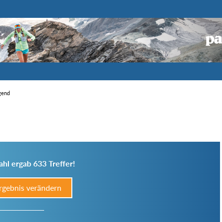
igend
hl ergab 633 Treffer!
rgebnis verändern