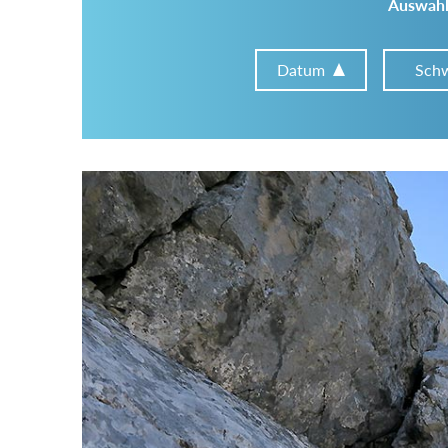
Auswahl
Datum
Schw
Im Tourenarchiv suchen
Land:
Region:
Gebirge: