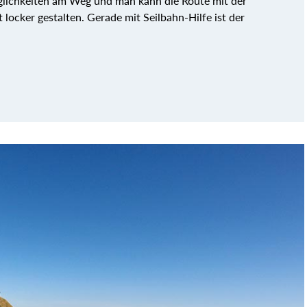
öglichkeiten am Weg und man kann die Route mit der
locker gestalten. Gerade mit Seilbahn-Hilfe ist der