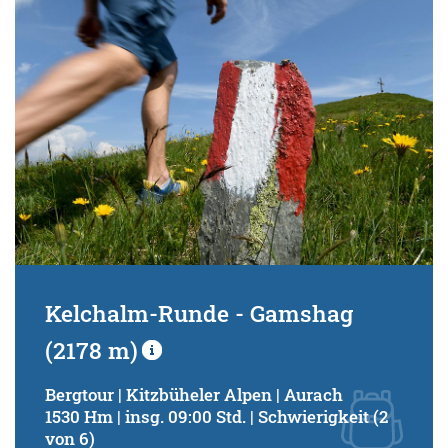
Schwierigkeitsgrad:
von
bis
Kondition (Tourdauer):
von
bis
Suchbegriff:
Kelchalm-Runde - Gamshag
(2178 m)
Bergtour | Kitzbüheler Alpen | Aurach
1530 Hm | insg. 09:00 Std. | Schwierigkeit (2
von 6)