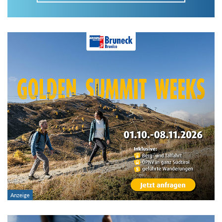
Im Tourenarchiv suchen
Land:
Region:
Gebirge:
Art der Tour: