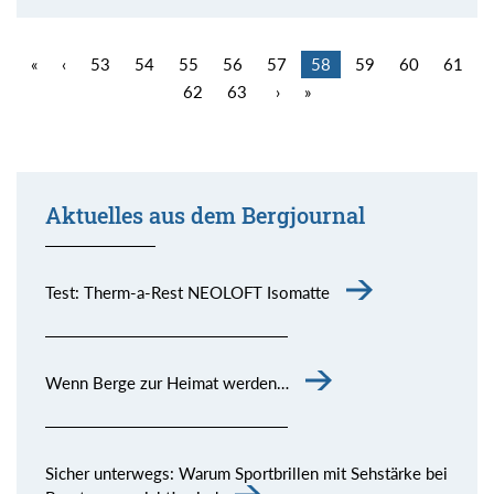
«
‹
53
54
55
56
57
58
59
60
61
62
63
›
»
Aktuelles aus dem Bergjournal
Test: Therm-a-Rest NEOLOFT Isomatte
Wenn Berge zur Heimat werden…
Sicher unterwegs: Warum Sportbrillen mit Sehstärke bei