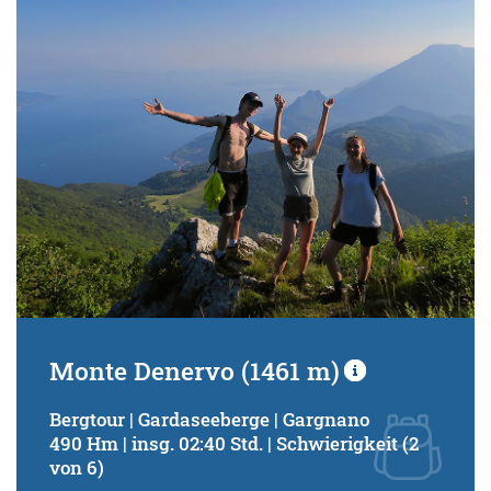
Schwierigkeitsgrad:
von
bis
Kondition (Tourdauer):
von
bis
Suchbegriff:
Monte Denervo (1461 m)
Bergtour | Gardaseeberge | Gargnano
490 Hm | insg. 02:40 Std. | Schwierigkeit (2
von 6)