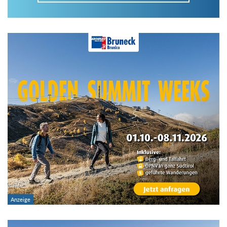
Im Tourenarchiv suchen
Land:
Region:
Gebirge:
Art der Tour: