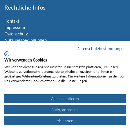
Rechtliche Infos
Kontakt
Impressum
Datenschutz
Nutzungsbedingungen
Sitemap
Datenschutzbestimmungen
Wir verwenden Cookies
Social Media
Wir können diese zur Analyse unserer Besucherdaten platzieren, um unsere
Webseite zu verbessern, personalisierte Inhalte anzuzeigen und Ihnen ein
großartiges Webseiten-Erlebnis zu bieten. Für weitere Informationen zu den von
uns verwendeten Cookies öffnen Sie die Einstellungen.
Alle akzeptieren
Gefällt mir
Nein, anpassen
Ablehnen
© Tourentipp.com 2025