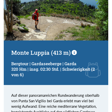
Monte Luppia (413 m)
Bergtour | Gardaseeberge | Garda
320 Hm | insg. 02:30 Std. | Schwierigkeit (2
von 6)
Auf dieser panoramareichen Rundwanderung oberhalb
von Punta San Vigilio bei Garda erlebt man viel bei
wenig Aufwand: Eine reiche mediterrane Vegetation,
begeisternde Ausblicke auf den südlichen Gardasee