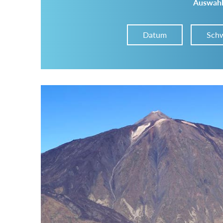
Auswahl
Datum
Schw
Im Tourenarchiv suchen
Land:
Region:
Gebirge: