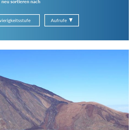
 neu sortieren nach
ierigkeitsstufe
Aufrufe
Art der Tour:
Schwierigkeitsgrad:
von
bis
Kondition (Tourdauer):