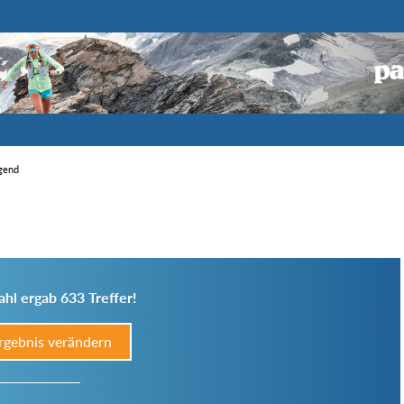
igend
hl ergab 633 Treffer!
rgebnis verändern