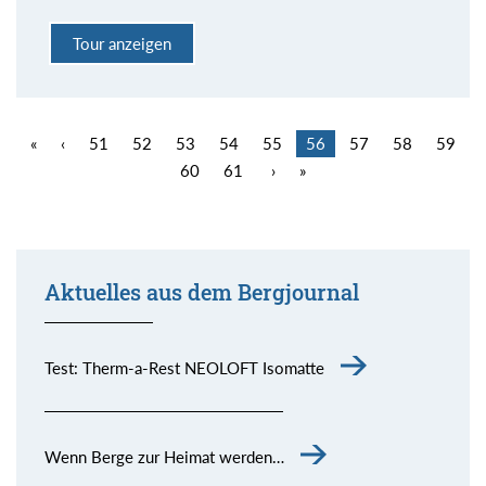
Tour anzeigen
«
‹
51
52
53
54
55
56
57
58
59
60
61
›
»
Aktuelles aus dem Bergjournal
Test: Therm-a-Rest NEOLOFT Isomatte
Wenn Berge zur Heimat werden…