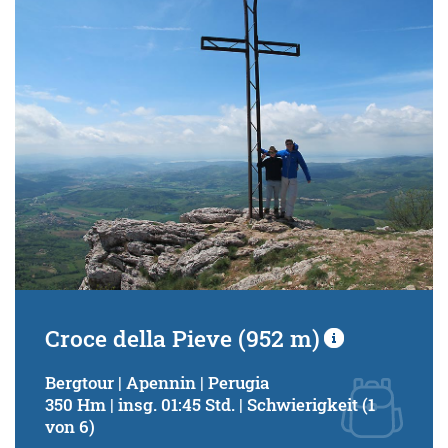
Schwierigkeitsgrad:
von
bis
Kondition (Tourdauer):
von
bis
Suchbegriff:
Croce della Pieve (952 m)
Bergtour | Apennin | Perugia
350 Hm | insg. 01:45 Std. | Schwierigkeit (1
von 6)