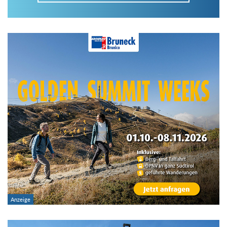
Im Tourenarchiv suchen
Land:
Region:
Gebirge:
Art der Tour: