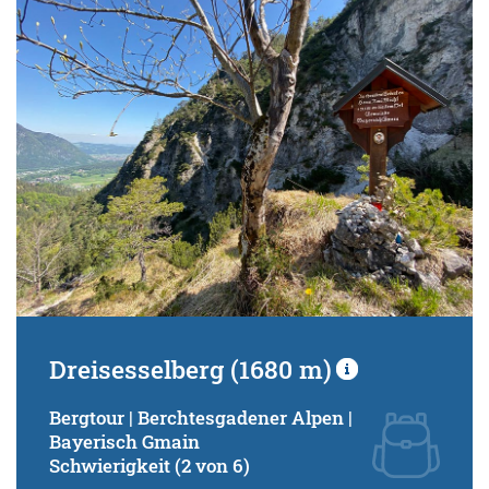
Schwierigkeitsgrad:
von
bis
Kondition (Tourdauer):
von
bis
Suchbegriff:
Dreisesselberg (1680 m)
Bergtour | Berchtesgadener Alpen |
Bayerisch Gmain
Schwierigkeit (2 von 6)