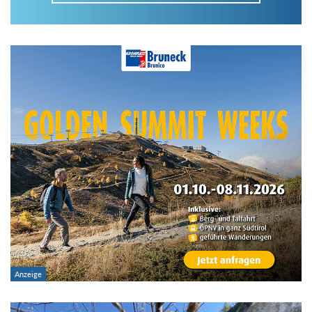
Im Tourenarchiv suchen
Land:
Region:
Gebirge:
Art der Tour: