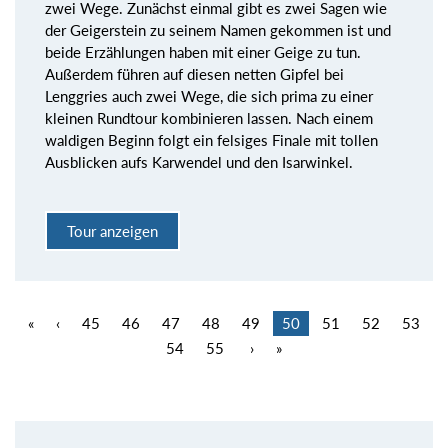
zwei Wege. Zunächst einmal gibt es zwei Sagen wie
der Geigerstein zu seinem Namen gekommen ist und
beide Erzählungen haben mit einer Geige zu tun.
Außerdem führen auf diesen netten Gipfel bei
Lenggries auch zwei Wege, die sich prima zu einer
kleinen Rundtour kombinieren lassen. Nach einem
waldigen Beginn folgt ein felsiges Finale mit tollen
Ausblicken aufs Karwendel und den Isarwinkel.
Tour anzeigen
«
‹
45
46
47
48
49
50
51
52
53
54
55
›
»