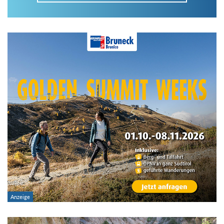
Im Tourenarchiv suchen
Land:
Region:
Gebirge:
Art der Tour: