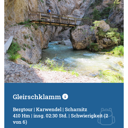
Schwierigkeitsgrad:
von
bis
Kondition (Tourdauer):
von
bis
Suchbegriff:
Gleirschklamm
Bergtour | Karwendel | Scharnitz
410 Hm | insg. 02:30 Std. | Schwierigkeit (2
von 6)