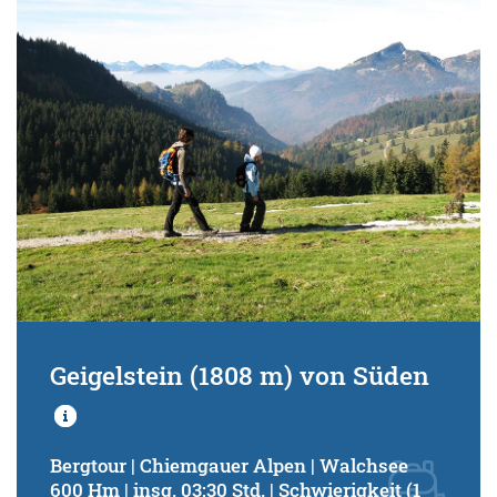
Schwierigkeitsgrad:
von
bis
Kondition (Tourdauer):
von
bis
Suchbegriff:
Geigelstein (1808 m) von Süden
Bergtour | Chiemgauer Alpen | Walchsee
600 Hm | insg. 03:30 Std. | Schwierigkeit (1