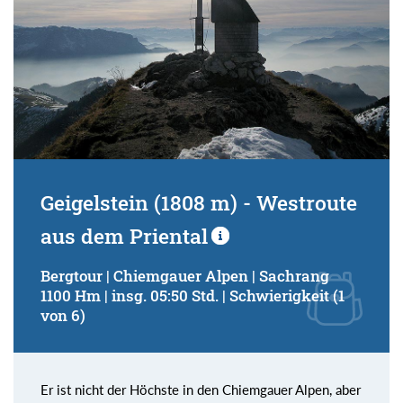
Geigelstein (1808 m) - Westroute
aus dem Priental
Bergtour | Chiemgauer Alpen | Sachrang
1100 Hm | insg. 05:50 Std. | Schwierigkeit (1
von 6)
Er ist nicht der Höchste in den Chiemgauer Alpen, aber