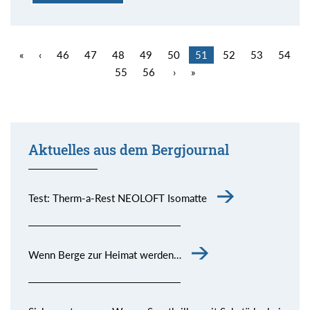
«
‹
46
47
48
49
50
51
52
53
54
55
56
›
»
Aktuelles aus dem Bergjournal
Test: Therm-a-Rest NEOLOFT Isomatte
Wenn Berge zur Heimat werden…