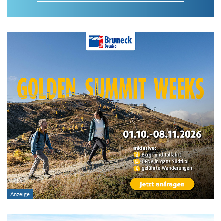
Im Tourenarchiv suchen
Land:
Region:
Gebirge:
Art der Tour: