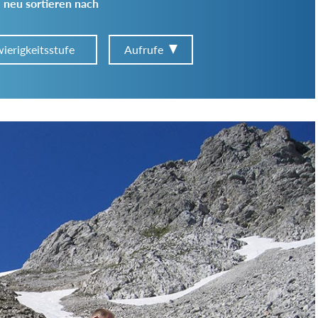
 neu sortieren nach
ierigkeitsstufe
Aufrufe
Art der Tour:
Schwierigkeitsgrad:
von
bis
Kondition (Tourdauer):