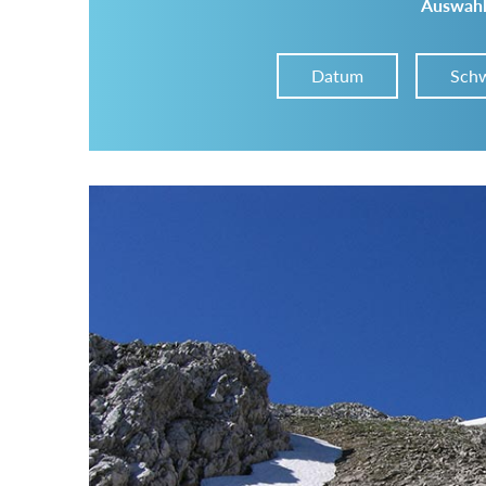
Auswahl
Datum
Schw
Im Tourenarchiv suchen
Land:
Region:
Gebirge: