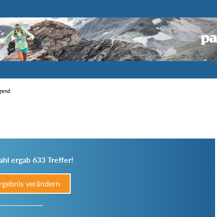
igend
hl ergab 633 Treffer!
rgebnis verändern