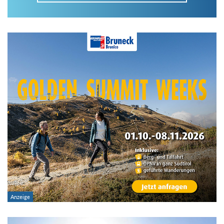
Im Tourenarchiv suchen
Land:
Region:
Gebirge:
Art der Tour: