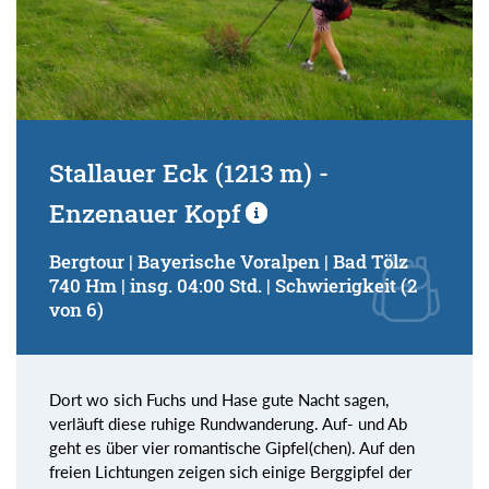
Stallauer Eck (1213 m) -
Enzenauer Kopf
Bergtour | Bayerische Voralpen | Bad Tölz
740 Hm | insg. 04:00 Std. | Schwierigkeit (2
von 6)
Dort wo sich Fuchs und Hase gute Nacht sagen,
verläuft diese ruhige Rundwanderung. Auf- und Ab
geht es über vier romantische Gipfel(chen). Auf den
freien Lichtungen zeigen sich einige Berggipfel der