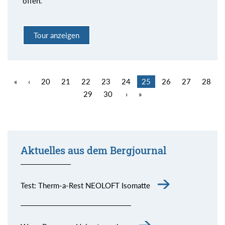
offen.
Tour anzeigen
«
‹
20
21
22
23
24
25
26
27
28
29
30
›
»
Aktuelles aus dem Bergjournal
Test: Therm-a-Rest NEOLOFT Isomatte