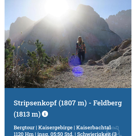
Schwierigkeitsgrad:
von
bis
Kondition (Tourdauer):
von
bis
Suchbegriff:
Stripsenkopf (1807 m) - Feldberg
(1813 m)
Bergtour | Kaisergebirge | Kaiserbachtal
1120 Hm | insg. 05:50 Std. | Schwierigkeit (3