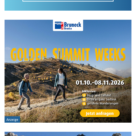
Im Tourenarchiv suchen
Land:
Region:
Gebirge:
Art der Tour: