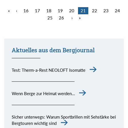
«
‹
16
17
18
19
20
21
22
23
24
25
26
›
»
Aktuelles aus dem Bergjournal
Test: Therm-a-Rest NEOLOFT Isomatte
Wenn Berge zur Heimat werden…
Sicher unterwegs: Warum Sportbrillen mit Sehstärke bei
Bergtouren wichtig sind