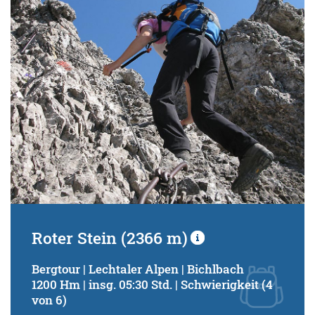
Schwierigkeitsgrad:
von
bis
Kondition (Tourdauer):
von
bis
Suchbegriff:
Roter Stein (2366 m)
Bergtour | Lechtaler Alpen | Bichlbach
1200 Hm | insg. 05:30 Std. | Schwierigkeit (4
von 6)