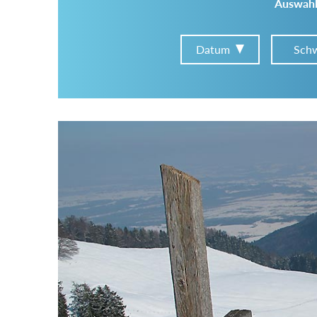
Auswahl
Datum
Schw
Im Tourenarchiv suchen
Land:
Region:
Gebirge: