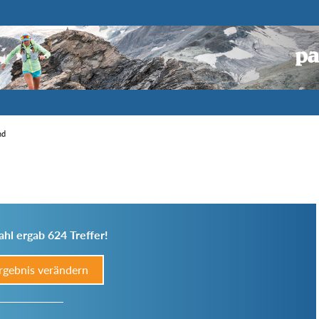
nd
hl ergab 624 Treffer!
rgebnis verändern