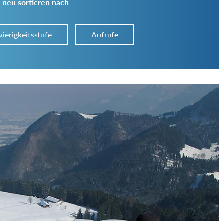
 neu sortieren nach
ierigkeitsstufe
Aufrufe
Art der Tour:
Schwierigkeitsgrad:
von
bis
Kondition (Tourdauer):