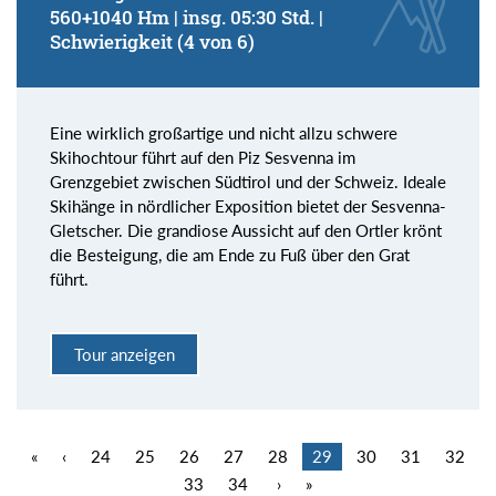
560+1040 Hm | insg. 05:30 Std. |
Schwierigkeit (4 von 6)
Eine wirklich großartige und nicht allzu schwere
Skihochtour führt auf den Piz Sesvenna im
Grenzgebiet zwischen Südtirol und der Schweiz. Ideale
Skihänge in nördlicher Exposition bietet der Sesvenna-
Gletscher. Die grandiose Aussicht auf den Ortler krönt
die Besteigung, die am Ende zu Fuß über den Grat
führt.
Tour anzeigen
«
‹
24
25
26
27
28
29
30
31
32
33
34
›
»