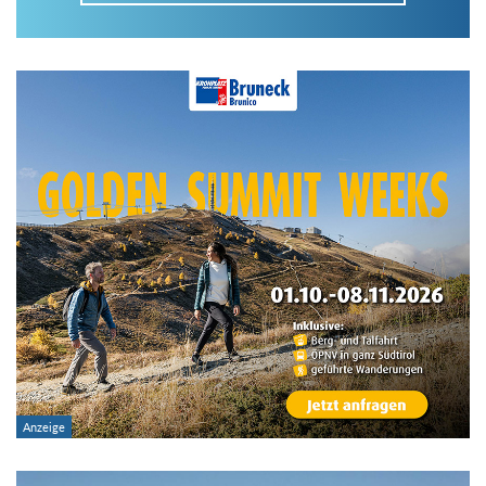
Im Tourenarchiv suchen
Land:
Region:
Gebirge:
Art der Tour: