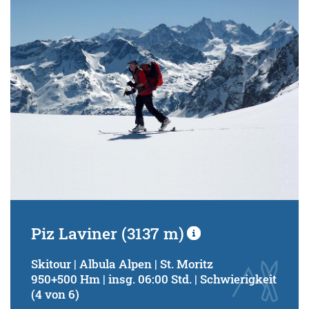
Schwierigkeitsgrad:
von
bis
Kondition (Tourdauer):
von
bis
Suchbegriff:
Piz Laviner (3137 m)
Skitour | Albula Alpen | St. Moritz
950+500 Hm | insg. 06:00 Std. | Schwierigkeit
(4 von 6)