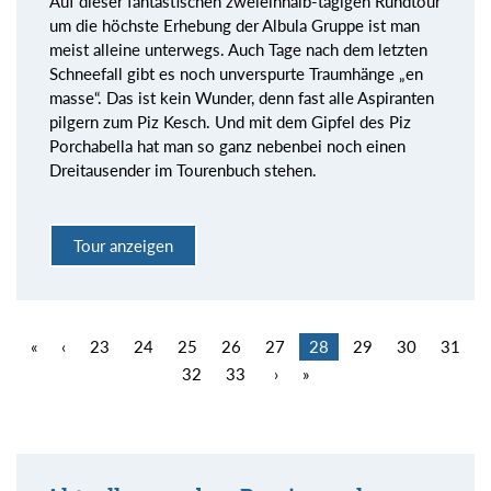
Auf dieser fantastischen zweieinhalb-tägigen Rundtour
um die höchste Erhebung der Albula Gruppe ist man
meist alleine unterwegs. Auch Tage nach dem letzten
Schneefall gibt es noch unverspurte Traumhänge „en
masse“. Das ist kein Wunder, denn fast alle Aspiranten
pilgern zum Piz Kesch. Und mit dem Gipfel des Piz
Porchabella hat man so ganz nebenbei noch einen
Dreitausender im Tourenbuch stehen.
Tour anzeigen
«
‹
23
24
25
26
27
28
29
30
31
32
33
›
»