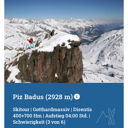
Schwierigkeitsgrad:
von
bis
Kondition (Tourdauer):
von
bis
Suchbegriff:
Piz Badus (2928 m)
Skitour | Gotthardmassiv | Disentis
400+700 Hm | Aufstieg 04:00 Std. |
Schwierigkeit (3 von 6)