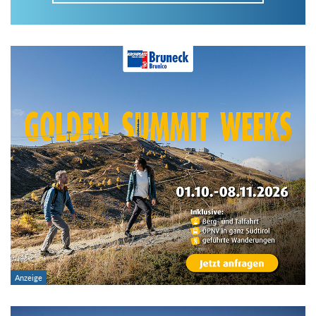
Im Tourenarchiv suchen
Land:
Region:
Gebirge:
Art der Tour: