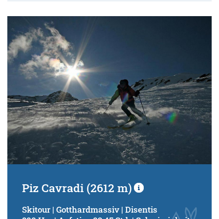
Piz Cavradi (2612 m)
Skitour | Gotthardmassiv | Disentis