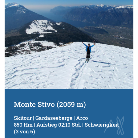
Schwierigkeitsgrad:
von
bis
Kondition (Tourdauer):
von
bis
Suchbegriff:
Monte Stivo (2059 m)
Skitour | Gardaseeberge | Arco
850 Hm | Aufstieg 02:10 Std. | Schwierigkeit
(3 von 6)