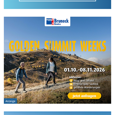
Im Tourenarchiv suchen
Land:
Region:
Gebirge:
Art der Tour: