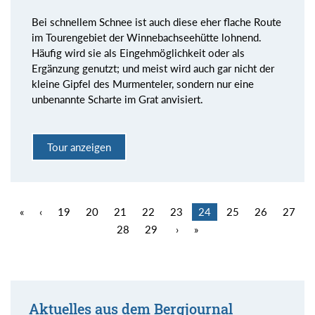
Bei schnellem Schnee ist auch diese eher flache Route
im Tourengebiet der Winnebachseehütte lohnend.
Häufig wird sie als Eingehmöglichkeit oder als
Ergänzung genutzt; und meist wird auch gar nicht der
kleine Gipfel des Murmenteler, sondern nur eine
unbenannte Scharte im Grat anvisiert.
Tour anzeigen
«
‹
19
20
21
22
23
24
25
26
27
28
29
›
»
Aktuelles aus dem Bergjournal