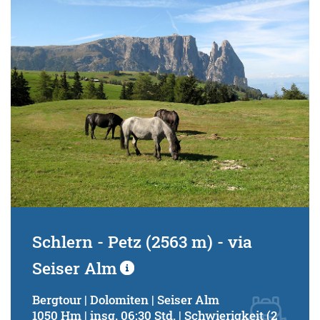
Schwierigkeitsgrad:
von
bis
Kondition (Tourdauer):
von
bis
Suchbegriff:
Schlern - Petz (2563 m) - via
Seiser Alm
Bergtour | Dolomiten | Seiser Alm
1050 Hm | insg. 06:30 Std. | Schwierigkeit (2