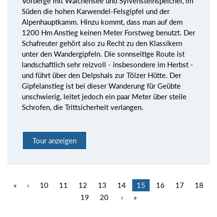
Vorberge mit Walchensee und Sylvensteinspeicher, im
Süden die hohen Karwendel-Felsgipfel und der
Alpenhauptkamm. Hinzu kommt, dass man auf dem
1200 Hm Anstieg keinen Meter Forstweg benutzt. Der
Schafreuter gehört also zu Recht zu den Klassikern
unter den Wandergipfeln. Die sonnseitige Route ist
landschaftlich sehr reizvoll - insbesondere im Herbst -
und führt über den Delpshals zur Tölzer Hütte. Der
Gipfelanstieg ist bei dieser Wanderung für Geübte
unschwierig, leitet jedoch ein paar Meter über steile
Schrofen, die Trittsicherheit verlangen.
Tour anzeigen
«
‹
10
11
12
13
14
15
16
17
18
19
20
›
»