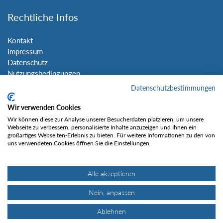
Rechtliche Infos
Kontakt
Impressum
Datenschutz
Nutzungsbedingungen
Sitemap
Datenschutzbestimmungen
Wir verwenden Cookies
Social Media
Wir können diese zur Analyse unserer Besucherdaten platzieren, um unsere
Webseite zu verbessern, personalisierte Inhalte anzuzeigen und Ihnen ein
großartiges Webseiten-Erlebnis zu bieten. Für weitere Informationen zu den von
uns verwendeten Cookies öffnen Sie die Einstellungen.
Alle akzeptieren
Gefällt mir
Nein, anpassen
Ablehnen
© Tourentipp.com 2025