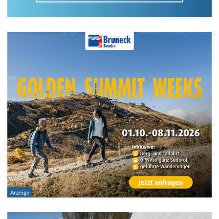
Im Tourenarchiv suchen
Land:
Region:
Gebirge:
Art der Tour: