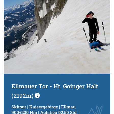
Schwierigkeitsgrad:
von
bis
Kondition (Tourdauer):
von
bis
Suchbegriff:
Ellmauer Tor - Ht. Goinger Halt
(2192m)
Skitour | Kaisergebirge | Ellmau
900+200 Hm | Aufstieg 02:50 Std. |