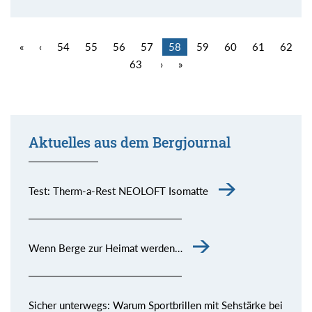
«
‹
54
55
56
57
58
59
60
61
62
63
›
»
Aktuelles aus dem Bergjournal
Test: Therm-a-Rest NEOLOFT Isomatte
Wenn Berge zur Heimat werden…
Sicher unterwegs: Warum Sportbrillen mit Sehstärke bei