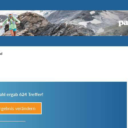
nd
hl ergab 624 Treffer!
rgebnis verändern