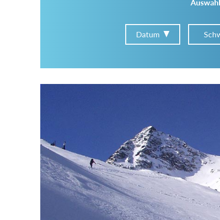
Auswahl
Datum
Schw
Im Tourenarchiv suchen
Land:
Region:
Gebirge: