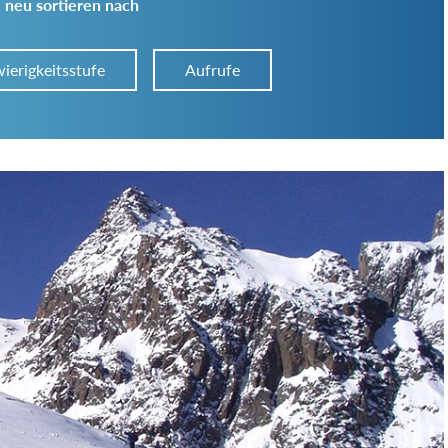
 neu sortieren nach
ierigkeitsstufe
Aufrufe
Art der Tour:
Schwierigkeitsgrad:
von
bis
Kondition (Tourdauer):