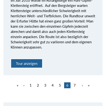
Im Juli 2010 wurde im Rofangebirge ein Fünf-Gipfel-
Klettersteig eröffnet. Auf den Bergsteiger warten
Klettersteige unterschiedlicher Schwierigkeit mit
herrlichen Weit- und Tiefblicken. Die Rundtour unweit
der Erfurter Hütte hat einen ganz großen Vorteil: Man
kann sie zwischen den einzelnen Gipfeln jederzeit
abrechen und damit also auch jeden Klettersteig
einzeln anpacken. Die Route ist also bezüglich der
Schwierigkeit sehr gut zu variieren und dem eigenen
Können anzupassen.
Tour anzeigen
«
‹
1
2
3
4
5
6
7
›
»