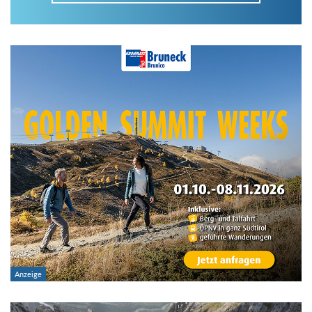
Im Tourenarchiv suchen
Land:
Region:
Gebirge:
Art der Tour: