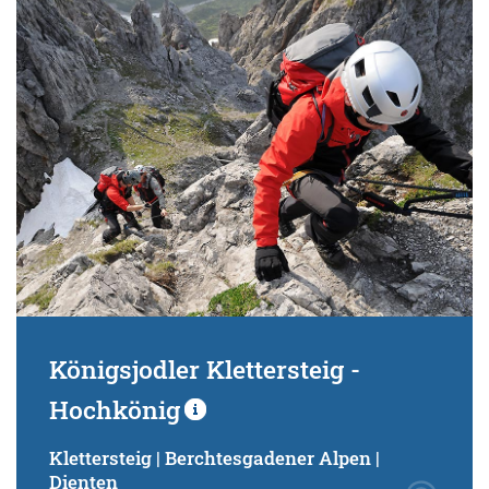
Schwierigkeitsgrad:
von
bis
Kondition (Tourdauer):
von
bis
Suchbegriff:
Königsjodler Klettersteig -
Hochkönig
Klettersteig | Berchtesgadener Alpen |
Dienten