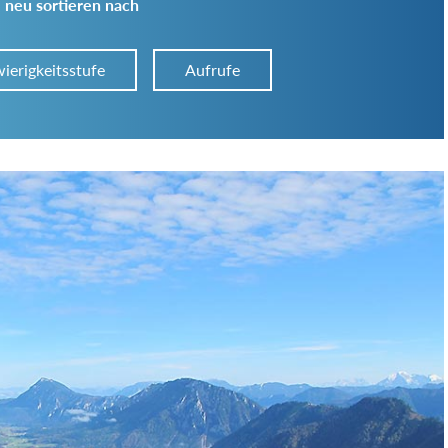
 neu sortieren nach
ierigkeitsstufe
Aufrufe
Art der Tour:
Schwierigkeitsgrad:
von
bis
Kondition (Tourdauer):