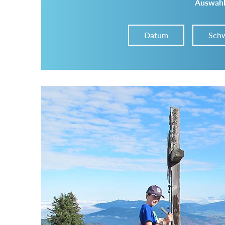
Auswahl
Datum
Schw
Im Tourenarchiv suchen
Land:
Region:
Gebirge: