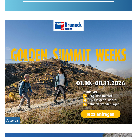
Im Tourenarchiv suchen
Land:
Region:
Gebirge:
Art der Tour: