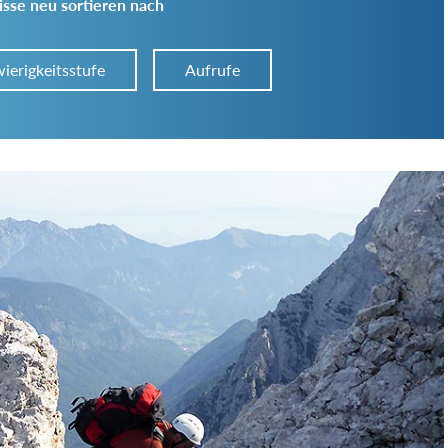
sse neu sortieren nach
ierigkeitsstufe
Aufrufe
Art der Tour:
Schwierigkeitsgrad:
von
bis
Kondition (Tourdauer):