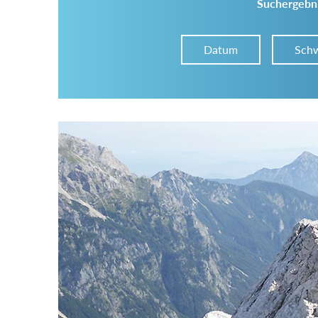
Suchergebni
Datum
Schw
Im Tourenarchiv suchen
Land:
Region:
Gebirge: